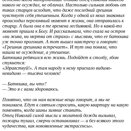
никого не осуждал, не обличал. Настолько сильная любовь от
таких старцев исходит, что даже последний грешник
чувствует себя утешенным. Когда у одной из моих знакомых
происходил переломный момент в жизни, она отправилась к
старцу. А была она в те времена лесбиянкой. Но в какой-то
момент пришла к Богу. И рассказывала, что ехала на остров
«ни жива, ни мертва от страха» с мыслями, что ее батюшка
уж точно прогонит.
А тот вышел навстречу и говорит:
«Грешник грешника встречает». И тут она поняла, что
нашла не осуждение, а утешение.
Батюшка ребячился всю жизнь. Подойдет к столбу, лбом
стукнется:
«Здравствуй!». А там народу к нему приехало видимо-
невидимо — тысяча человек!
— Батюшка, вы что?
— Это я с вами здороваюсь.
Понятно, что он нам важные вещи говорит, а мы не
понимаем. Едут к святым спросить, какую квартиру на какую
поменять, когда шины зимние ставить.
Отец Николай силой мысли и молитвой дожди вызывал,
пожары тушил, смерчи останавливал — и без всякого этого
чудачества, как новоявленные экстрасенсы».