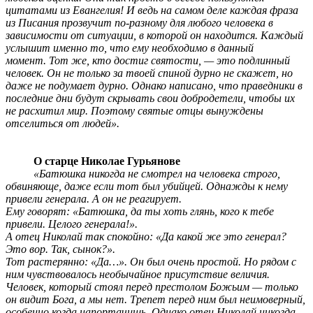
цитатами из Евангелия! И ведь на самом деле каждая фраза
из Писания прозвучит по-разному для любого человека в
зависимости от ситуации, в которой он находится. Каждый
услышит именно то, что ему необходимо в данный
момент.
Тот же, кто достиг святости, — это подлинный
человек. Он не только за твоей спиной
дурно не скажет, но
даже не подумает дурно. Однако написано, что праведники в
последние дни будут скрывать свои добродетели, чтобы их
не расхитил мир. Поэтому святые отцы вынуждены
отселиться от людей».
О старце Николае Гурьянове
«Батюшка никогда не смотрел на человека строго,
обвиняюще, даже если тот был убийцей. Однажды к нему
привели генерала. А он не реагирует.
Ему говорят: «Батюшка, да ты хоть глянь, кого к тебе
привели. Целого генерала!».
А отец Николай так спокойно: «Да какой же это генерал?
Это вор. Так, сынок?».
Тот растерянно: «Да…». Он был очень простой. Но рядом с
ним чувствовалось необычайное присутствие величия.
Человек, который стоял перед престолом Божьим — только
он видит Бога, а мы нет. Трепет перед ним был неимоверный,
особенно когда напортачишь. Однако отец Николай никогда