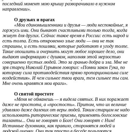
последний момент мою крышу разворачивало в нужном
направлении».
О друзьях и врагах
«Мои единомышленники и друзья — люди неспокойные, я
горжусь ими. Они бывают счастливыми только тогда, когда
живут для других. Сейчас такое время в России: есть народ и
есть толпа. Есть откровенно злые люди — они не так
страшны, и есть пошляки, которые работают в угоду толпе.
Такие опошлить и очернить могут любое хорошее дело, они
выдают информацию с душком, наполняя этой мерзостью
совершенно пустых людей. Это за гранью добра и зла. Мне не
зря старец Николай Гурьянов говорил: «Помни закон Гука, по
которому сила противодействия прямо пропорциональна силе
воздействия». И чем сильнее твои враги, тем сильнее ты сам.
Мне очень нравятся мои враги».
О святой простоте
«Меня не обманешь — я видела святых. В них поражает
даже не простота, а «простость». Притом, что их величие
удивляло даже далеких от веры людей. Таким старцам не надо
использовать риторические приемы, применять богословские
таланты... Они не говорят о Боге! Они говорят с Ним!
Истинные духовники, как правило, сторонятся людей и
людской оценки. Они так просто в беседе пользуются