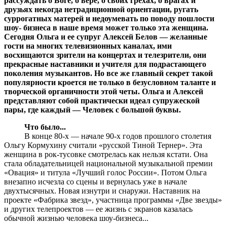
рассуждать о Боге, о вере, о своих грехах, о врагах и
друзьях некогда нетрадиционной ориентации, ругать
суррогатных матерей и недоумевать по поводу пошлости
шоу- бизнеса в наше время может только эта женщина.
Сегодня Ольга и ее супруг Алексей Белов — желанные
гости на многих телевизионных каналах, ими
восхищаются зрители на концертах и телезрители, они
прекрасные наставники и учителя для подрастающего
поколения музыкантов. Но все же главный секрет такой
популярности кроется не только в безусловном таланте и
творческой органичности этой четы. Ольга и Алексей
представляют собой практически идеал супружеской
пары, где каждый — Человек с большой буквы.
Что было...
В конце 80-х — начале 90-х годов прошлого столетия
Ольгу Кормухину считали «русской Тиной Тернер». Эта
женщина в рок-тусовке смотрелась как нельзя кстати. Она
стала обладательницей национальной музыкальной премии
«Овация» и титула «Лучший голос России». Потом Ольга
внезапно исчезла со сцены и вернулась уже в начале
двухтысячных. Новая изнутри и снаружи. Наставник на
проекте «Фабрика звезд», участница программы «Две звезды»
и других телепроектов — ее жизнь с экранов казалась
обычной жизнью человека шоу-бизнеса...