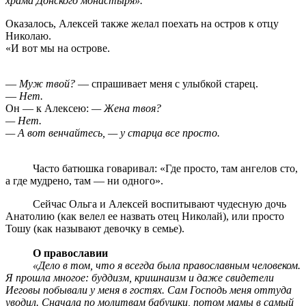
храма Донского монастыря».
Оказалось, Алексей также желал поехать на остров к отцу
Николаю.
«И вот мы на острове.
—
Муж твой?
— спрашивает меня с улыбкой старец.
—
Нет.
Он — к Алексею:
— Жена твоя?
— Нет.
— А вот венчайтесь, — у старца все просто.
Часто батюшка говаривал: «Где просто, там ангелов сто,
а где мудрено, там — ни одного».
Сейчас Ольга и Алексей воспитывают чудесную дочь
Анатолию (как велел ее назвать отец Николай), или просто
Тошу (как называют девочку в семье).
О православии
«Дело в том, что я всегда была православным человеком.
Я прошла многое: буддизм, кришнаизм и даже свидетели
Иеговы побывали у меня в гостях. Сам Господь меня оттуда
уводил. Сначала по молитвам бабушки, потом мамы в самый