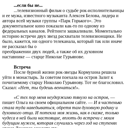
...если бы не...
...телевизионный фильм о судьбе рок-исполнительницы
и ее мужа, известного музыканта Алексея Белова, лидера и
автора всей музыки группы «Парк Горького». Это
документальное кино показали как-то по одному из
федеральных каналов. Рейтинги зашкаливали. Моментально
историю встречи двух звезд расхватали телевизионщики. Не
было, кажется, ни одного телеканала, который так или иначе
не рассказал бы о
преображении двух людей, а также об их духовном
наставнике — старце Николае Гурьянове.
Встреча
После бурной жизни рок-звезды Кормухина решила
уйти в монастырь. За советом поехала на остров Залит к
почитаемому старцу Николаю Гурьянову. Тот не благословил.
Сказал:
«Нет, ты будешь венчаться!»
.
«С тех пор меня неудержимо тянуло на остров
, —
пишет Ольга на своем официальном сайте. —
И я частенько
стала туда наведываться, обретя там духовную родину и
духовного отца.
И потекла моя жизнь, как в сказке, только
чудеса в ней были настоящие, вплоть до встречи с моим
будущим мужем, которая случилась через год на ступенях