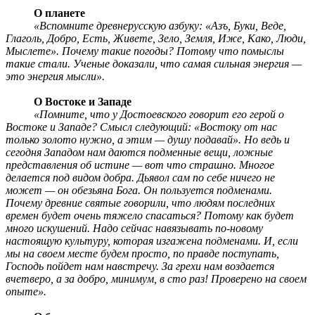
О планете
«Вспомните древнерусскую азбуку: «Азъ, Буки, Веде,
Глаголь, Добро, Есть, Живете, Зело, Земля, Иже, Како, Люди,
Мыслете». Почему такие погоды? Потому что помыслы
такие стали. Ученые доказали, что самая сильная энергия —
это энергия мысли».
О Востоке и Западе
«Помните, что у Достоевского говорит его герой о
Востоке и Западе? Смысл следующий: «Востоку от нас
только золото нужно, а этим — душу подавай». Но ведь и
сегодня Западом нам даются подменные вещи, ложные
представления об истине — вот что страшно. Многое
делается под видом добра. Дьявол сам по себе ничего не
может — он обезьяна Бога. Он пользуется подменами.
Почему древние святые говорили, что людям последних
времен будет очень тяжело спасаться? Потому как будет
много искушений. Надо сейчас навязывать по-новому
настоящую культуру, которая изгажена подменами. И, если
мы на своем месте будем просто, по правде поступать,
Господь пойдет нам навстречу. За грехи нам воздается
вчетверо, а за добро, минимум, в сто раз! Проверено на своем
опыте».