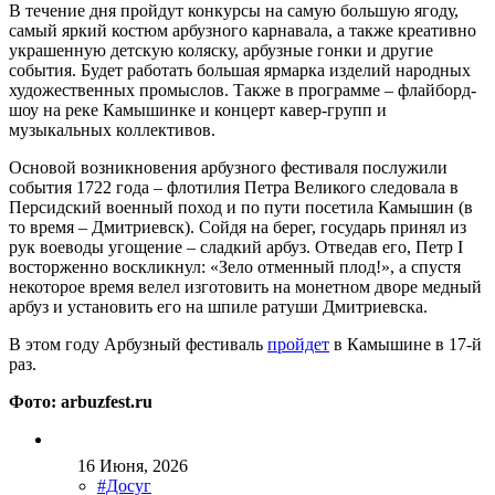
В течение дня пройдут конкурсы на самую большую ягоду,
самый яркий костюм арбузного карнавала, а также креативно
украшенную детскую коляску, арбузные гонки и другие
события. Будет работать большая ярмарка изделий народных
художественных промыслов. Также в программе – флайборд-
шоу на реке Камышинке и концерт кавер-групп и
музыкальных коллективов.
Основой возникновения арбузного фестиваля послужили
события 1722 года – флотилия Петра Великого следовала в
Персидский военный поход и по пути посетила Камышин (в
то время – Дмитриевск). Сойдя на берег, государь принял из
рук воеводы угощение – сладкий арбуз. Отведав его, Петр I
восторженно воскликнул: «Зело отменный плод!», а спустя
некоторое время велел изготовить на монетном дворе медный
арбуз и установить его на шпиле ратуши Дмитриевска.
В этом году Арбузный фестиваль
пройдет
в Камышине в 17-й
раз.
Фото: arbuzfest.ru
16 Июня, 2026
#Досуг