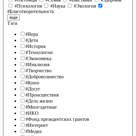
#Психология
#Наука
#Экология
#Благотворительность
еще
Тэги
#Вера
#Дети
#История
#Технологии
#Экономика
#Инклюзия
#Творчество
#Добровольчество
#Кино
#Досуг
#Происшествия
#Дело жизни
#Многодетные
#НКО
#Фонд президентских грантов
#Интернет
#Медиа