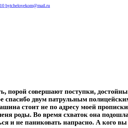
410
bytchelovekom@mail.ru
ь, порой совершают поступки, достойны
ое спасибо двум патрульным полицейским
я машина стоит не по адресу моей пропи
меня роды. Во время схваток она подошл
ся и не паниковать напрасно. А кого в