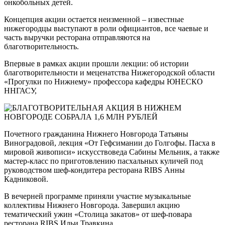
онкобольных детей.
Концепция акции остается неизменной – известные
нижегородцы выступают в роли официантов, все чаевые и
часть выручки ресторана отправляются на
благотворительность.
Впервые в рамках акции прошли лекции: об истории
благотворительности и меценатства Нижегородской области
«Прогулки по Нижнему» профессора кафедры ЮНЕСКО
ННГАСУ,
Почетного гражданина Нижнего Новгорода Татьяны
Виноградовой, лекция «От Гефсимании до Голгофы. Пасха в
мировой живописи» искусствоведа Сабины Мельник, а также
мастер-класс по приготовлению пасхальных куличей под
руководством шеф-кондитера ресторана RIBS Анны
Кадниковой.
В вечерней программе приняли участие музыкальные
коллективы Нижнего Новгорода. Завершил акцию
тематический ужин «Столица закатов» от шеф-повара
ресторана RIBS Ильи Травкина.