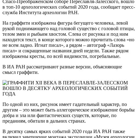
Спасо-Преображенском соборе Переславля-Залесского, вошло
в топ-10 археологических событий 2020 года, сообщает пресс-
служба Института археологии РАН.
На граффити изображена фигура бегущего человека, левой
рукой поднимающего над головой существо с головой птицы,
телом змеи и рыбьим хвостом. Слева от рисунка и под ним
находится текст, в конце которого можно прочитать слова «но
не всем ладно. Игнат писал», а рядом – автограф «Лазорь
писал» и сокращенные названия дней недели. Также рядом
изображены кресты, по всей видимости, погребальные.
В ИА РАН рассматривают разные версии, объясняющие
смысл граффити.
По одной из них, рисунок имеет гадательный характер, по
другим – это может быть аллегорическое изображение борьбы
добра и зла или фантастических существ, которые, по
преданиям, обитали в дальних странах.
В десятку самых ярких событий 2020 года ИА РАН также
включил завершение монтажа экспозиции «Музея археологии