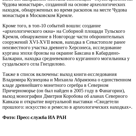
Чудова монастыря», созданной на основе археологических
находок, обнаруженных во время раскопок на месте Чудова
монастыря в Московском Кремле.
Кроме того, в топ-10 событий вошли: создание
«археологического окна» на Соборной площади Тульского
Кремля, обнаружение в Новгороде части оборонительных
сооружений XVI-XVII веков, находка в Севастополе ранее
неизвестного участка древнего Херсонеса, исследование
кургана эпохи бронзы на окраине Баксана в Кабардино-
Балкарии, находка средневекового курганного могильника у
суздальского села Гнездилово.
Также в список включены: выход книги-исследования
Владимира Кузнецова и Михаила Абрамзона о единственном
кладе древнейшего монетного серебра в Северном
Причерноморье (он был найден в 2005 году в Фанагории),
выход монографии Дмитрия Коробова об аланах Северного
Кавказа и открытие виртуальной выставки «Свидетели
прошлого: искусство и ремесло в археологических находках».
Фото: Пресс-служба ИА РАН