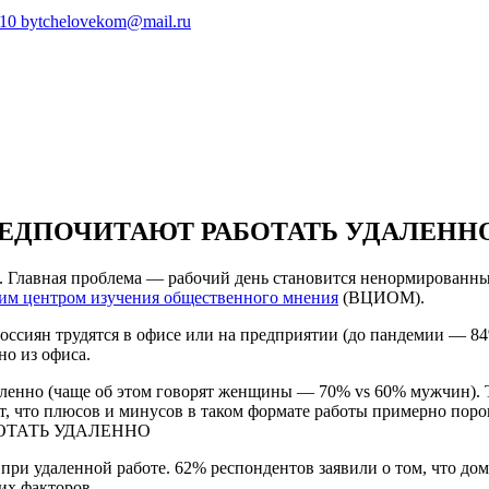
410
bytchelovekom@mail.ru
ЕДПОЧИТАЮТ РАБОТАТЬ УДАЛЕНН
о. Главная проблема — рабочий день становится ненормированн
им центром изучения общественного мнения
(ВЦИОМ).
оссиян трудятся в офисе или на предприятии (до пандемии — 84
о из офиса.
даленно (чаще об этом говорят женщины — 70% vs 60% мужчин)
, что плюсов и минусов в таком формате работы примерно поро
ри удаленной работе. 62% респондентов заявили о том, что дома 
щих факторов.