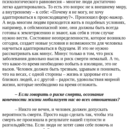
психологического равновесия – многие люди достаточно
легко адаптировались. То есть это вопрос не к внешнему миру,
а внутреннему – к себе: «Почему я не могу, не хочу
адаптироваться к происходящему?». Произошел форс-мажор.
А ведь многим людям приходится жить в подобных условиях,
например, в сейсмоопасной зоне, они должны быть всегда
готовы к землетрясению и знают, как себя в этом случае
нужно вести. Состояние неопределенности, которое возникло
сегодня, создает новые условия и возможности для человека
научиться адаптироваться в будущем. И это не нужно
рассматривать как минус. Минус только в том, что риск
заболевания довольно высок и риск смерти немалый. А то,
что какое-то время необходимо побыть в изоляции, это не
вызов. Человек должен быть трезвым, здравым и понимать,
что на весах, с одной стороны – жизнь и здоровье его и
близких людей, а с другой – радости, удовольствия мирной
жизни, которые необходимо на время отложить.
– Если говорить о риске смерти, осознание
конечности жизни мобилизует нас во всех отношениях?
– Никто не вечен, и человек должен допускать
вероятность смерти. Просто надо сделать так, чтобы эта
смерть не произошла в результате нашей глупости и
разгильдяйства. Если люди не хотят сами себе помочь и