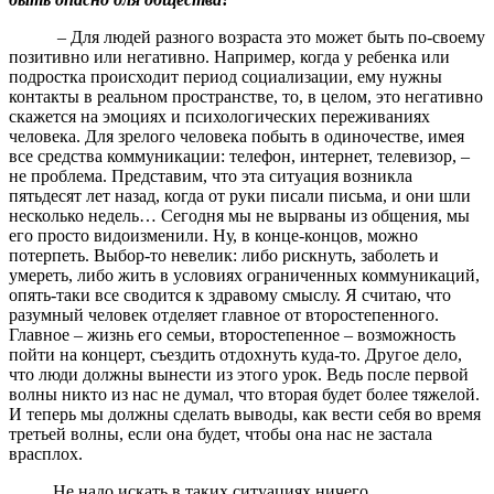
– Для людей разного возраста это может быть по-своему
позитивно или негативно. Например, когда у ребенка или
подростка происходит период социализации, ему нужны
контакты в реальном пространстве, то, в целом, это негативно
скажется на эмоциях и психологических переживаниях
человека. Для зрелого человека побыть в одиночестве, имея
все средства коммуникации: телефон, интернет, телевизор, –
не проблема. Представим, что эта ситуация возникла
пятьдесят лет назад, когда от руки писали письма, и они шли
несколько недель… Сегодня мы не вырваны из общения, мы
его просто видоизменили. Ну, в конце-концов, можно
потерпеть. Выбор-то невелик: либо рискнуть, заболеть и
умереть, либо жить в условиях ограниченных коммуникаций,
опять-таки все сводится к здравому смыслу. Я считаю, что
разумный человек отделяет главное от второстепенного.
Главное – жизнь его семьи, второстепенное – возможность
пойти на концерт, съездить отдохнуть куда-то. Другое дело,
что люди должны вынести из этого урок. Ведь после первой
волны никто из нас не думал, что вторая будет более тяжелой.
И теперь мы должны сделать выводы, как вести себя во время
третьей волны, если она будет, чтобы она нас не застала
врасплох.
Не надо искать в таких ситуациях ничего