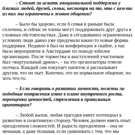
– Стоит ли искать эмоциональной поддержки у
близких людей, друзей, семьи, несмотря на то, что с кем-то
из них мы ограничены в живом общении?
– Было бы здорово, если б семья и раньше была
сплочена, и сейчас ее члены могут поддерживать друг друга в
сложных обстоятельствах. Даже в сегодняшних ограниченных
условиях люди давно уже придумали какие-то новые формы
поддержки. Недавно я был на конференции в скайпе, у нас
было мероприятие в Амстердаме по поводу юбилея
организации. После торжества и выступлений участников
был «виртуальный дринк», – на это организаторы отвели
полчаса. Каждый сам покупает напиток и рассказывает
другим, что он пьет. Конечно, это не нормальное общение, но
хоть что-то.
– Если говорить о развитии личности, полезны ли
подобные потрясения извне в плане внутреннего роста,
переоценки ценностей, стремления к правильным
ориентирам?
– Любой вызов, любая трагедия имеет потенциал к
развитию в позитивную сторону. Человек должен иметь опыт
преодоления сложностей. И радость преодоления – она не
меньшая, а даже большая, если сравнивать с тем, что мы