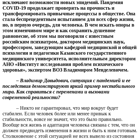
исключают возможности новых эпидемий. Пандемия
COVID-19 продолжает проверять на прочность и
трансформировать привычные процессы в обществе. Она
стала беспрецедентным испытанием для всех сфер жизни,
но, в первую очередь, для человека. В чем искать опоры в
этом изменчивом мире и как сохранить душевное
равновесие, об этом мы поговорили с известным
российским психиатром, доктором медицинских наук,
профессором, заведующим кафедрой медицинской и общей
психологии и педагогики Казанского государственного
медицинского университета, исполнительным директором
АНО «Институт исследования проблем психического
здоровья», экспертом ВОЗ Владимиром Менделевичем.
– Владимир Давыдович, ситуация с пандемией и ее
последствия демонстрируют яркий пример нестабильного
мира. Как справиться с переменами и вызовами
современной реальности?
– Никто не гарантировал, что мир вокруг будет
стабилен. Если человек более или менее привык к
стабильности, вовсе не значит, что это было правильно.
Вообще вся жизнь и адаптация человека связана с тем, что он
должен предвидеть изменения в жизни и быть к ним готовым.
Столкновение с этой ситуацией не всех вывело из состояния