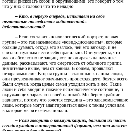
готовы рисковать собой и окружающими, это говорит о том,
что у них с головой что-то неладно.
– Кто, в первую очередь, испытает на себе
негативные последствия «обновленной»
действительности?
– Если составить психологический портрет, первая
группа – это так называемые «ковид-диссиденты», которые
больше думают, откуда это взялось, чей это заговор, и не
считают нужным вести себя правильно. Они уверены, что
маски абсолютно не защищают; не опираясь на научные
данные, рассказывают, что смертность от обычного гриппа
значительно выше, чем от ковида. В общем, проявляют
нездравомыслие. Вторая группа – склонные к панике люди,
они преувеличивают значимость происходящего, боятся всего.
Были случаи, когда целые семьи уходили жить в лес. Такие
люди и себя вводят в тяжелое психологическое состояние, и
окружающих заражают своей паникой. Мы берем крайние
варианты, потому что золотая середина – это здравомыслящие
люди, которые могут адаптироваться даже к таким условиям,
в которые мы все сейчас попали.
– Если говорить о коммуникациях, большая их часть
сегодня уходит в интерактивный формат, чем это может
быть опасно для общества?