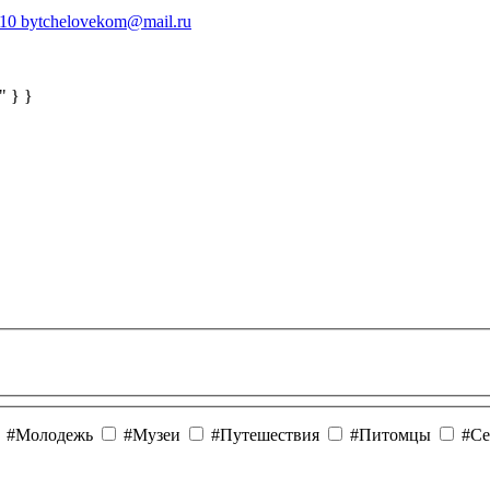
410
bytchelovekom@mail.ru
" } }
#Молодежь
#Музеи
#Путешествия
#Питомцы
#Се