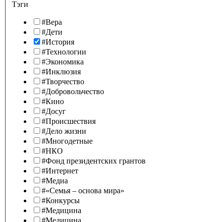
Тэги
#Вера
#Дети
#История
#Технологии
#Экономика
#Инклюзия
#Творчество
#Добровольчество
#Кино
#Досуг
#Происшествия
#Дело жизни
#Многодетные
#НКО
#Фонд президентских грантов
#Интернет
#Медиа
#«Семья – основа мира»
#Конкурсы
#Медицина
#Медицина