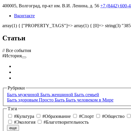
400005, Волгоград, пр-кт им. В.И. Ленина, д. 56
+7 (8442) 600-
Вконтакте
array(1) { ["PROPERTY_TAGS"]=> array(1) { [0]=> string(3) "385
Статьи
// Все события
#История
Рубрики
Быть мужчиной
Быть женщиной
Быть семьей
Быть здоровым
Просто Быть
Быть человеком в Мире
Тэги
#Культура
#Образование
#Спорт
#Общество
#Экология
#Благотворительность
еще