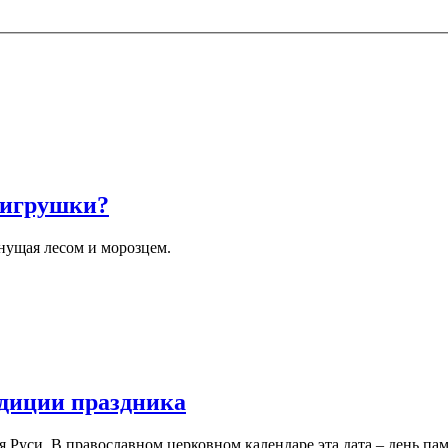
 игрушки?
хнущая лесом и морозцем.
адиции праздника
я Руси. В православном церковном календаре эта дата – день па