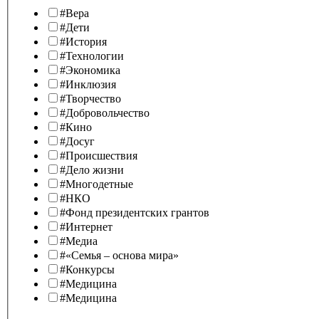
#Вера
#Дети
#История
#Технологии
#Экономика
#Инклюзия
#Творчество
#Добровольчество
#Кино
#Досуг
#Происшествия
#Дело жизни
#Многодетные
#НКО
#Фонд президентских грантов
#Интернет
#Медиа
#«Семья – основа мира»
#Конкурсы
#Медицина
#Медицина