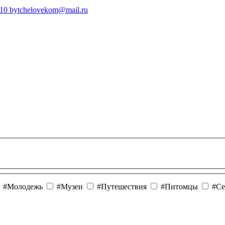
410
bytchelovekom@mail.ru
#Молодежь
#Музеи
#Путешествия
#Питомцы
#Се