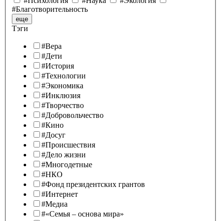
#Психология
#Наука
#Экология
#Благотворительность
еще
Тэги
#Вера
#Дети
#История
#Технологии
#Экономика
#Инклюзия
#Творчество
#Добровольчество
#Кино
#Досуг
#Происшествия
#Дело жизни
#Многодетные
#НКО
#Фонд президентских грантов
#Интернет
#Медиа
#«Семья – основа мира»