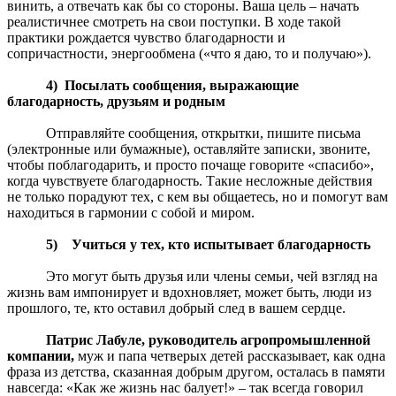
винить, а отвечать как бы со стороны. Ваша цель – начать
реалистичнее смотреть на свои поступки. В ходе такой
практики рождается чувство благодарности и
сопричастности, энергообмена («что я даю, то и получаю»).
4) Посылать сообщения, выражающие
благодарность, друзьям и родным
Отправляйте сообщения, открытки, пишите письма
(электронные или бумажные), оставляйте записки, звоните,
чтобы поблагодарить, и просто почаще говорите «спасибо»,
когда чувствуете благодарность. Такие несложные действия
не только порадуют тех, с кем вы общаетесь, но и помогут вам
находиться в гармонии с собой и миром.
5) Учиться у тех, кто испытывает благодарность
Это могут быть друзья или члены семьи, чей взгляд на
жизнь вам импонирует и вдохновляет, может быть, люди из
прошлого, те, кто оставил добрый след в вашем сердце.
Патрис Лабуле, руководитель агропромышленной
компании,
муж и папа четверых детей рассказывает, как одна
фраза из детства, сказанная добрым другом, осталась в памяти
навсегда: «Как же жизнь нас балует!» – так всегда говорил