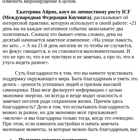
изменить мироощущение в целом.
Екатерина Айрих, коуч по личностному росту ICF
(Международная Федерация Коучинга)
, рассказывает об
интересной практике, которую использует в своей работе: «21
день вы на каждое негативное событие записываете два
позитивных. Сначала это бывает очень сложно, день на
десятый начинается заметное изменение. «На улице пакость,
но зато…» А на 21-й день негатив не то чтобы не случается,
но фокус смещается, и он становится малозначительным. И
это не про то, что я не чувствую и не замечаю, а про то, что я
учусь видеть разное».
Суть благодарности в том, что вы начнете чувствовать
поддержку окружающего мира. Быть благодарным и уметь это
делать – ценность успешных людей и признак высокой
самооценки. Наш мозг фильтрует информацию с целью
экономии энергии, он всегда и везде видит опасность и
замечает негатив ради сохранения жизни. Причем здесь
благодарность? Дело в том, что испытывать благодарность
можно за разное, но для экономии мозг проскакивает
«мелочи» и мы благодарны только тогда, когда это очевидно.
При этом, если изменить настройки и начать замечать
маленькие моменты, за которые можно быть благодарным, вы:
Получите хорошее настроение