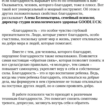
если благодарность выражает кто-то по отношению к вам?
Оказывается, человек, которого благодарят, тоже в плюсе. Вот
такой вот универсальный и мощный инструмент. Об этом и
других положительных свойствах благодарности,
рассказывает
Алена Беломытцева, семейный психолог,
директор студии психологического здоровья GOODLUCK
:
«Благодарность – это особое чувство глубокой
признательности. Люди, которые умеют благодарить, особо
счастливы, поскольку ценят мир и жизнь, умеют откликаться
на добро мира и людей, которые помогают.
Вместе с тем, для человека, которого благодарят,
ощущение благодарности также немаловажно. Появляется
самая настоящая «обратная связь», которая позволяет понять: я
все сделал/делаю правильно, «я молодец», тем самым –
повышает самооценку, укрепляет веру в себя и собственные
силы. Благодарность – это и про воспитание ребенка. Ведь,
когда мы учим ребенка благодарить, откликаться на добрые
дела, мы формируем в нем стремление не только откликаться
на поступки других людей, но и самим проявлять добро.
В работе психологи часто приходят к различным
техникам благодарности. Это помогает снизить симптомы
тревоги, депрессии, заглянуть внутрь себя и обратить