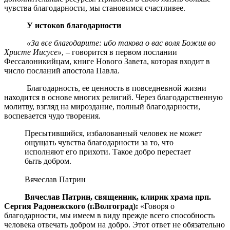
чувства благодарности, мы становимся счастливее.
У истоков благодарности
«За все благодарите: ибо такова о вас воля Божия во
Христе Иисусе»
, – говорится в первом послании
Фессалоникийцам, книге Нового Завета, которая входит в
число посланий апостола Павла.
Благодарность, ее ценность в повседневной жизни
находится в основе многих религий. Через благодарственную
молитву, взгляд на мироздание, полный благодарности,
воспевается чудо творения.
Пресытившийся, избалованный человек не может
ощущать чувства благодарности за то, что
исполняют его прихоти. Такое добро перестает
быть добром.
Вячеслав Патрин
Вячеслав Патрин, священник, клирик храма прп.
Сергия Радонежского (г.Волгоград):
«Говоря о
благодарности, мы имеем в виду прежде всего способность
человека отвечать добром на добро. Этот ответ не обязательно