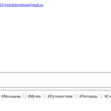
410
bytchelovekom@mail.ru
#Молодежь
#Музеи
#Путешествия
#Питомцы
#Се