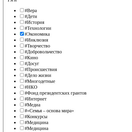
#Вера
#Дети
#История
#Технологии
#Экономика
#Инклюзия
#Творчество
#Добровольчество
#Кино
#Досуг
#Происшествия
#Дело жизни
#Многодетные
#НКО
#Фонд президентских грантов
#Интернет
#Медиа
#«Семья – основа мира»
#Конкурсы
#Медицина
#Медицина